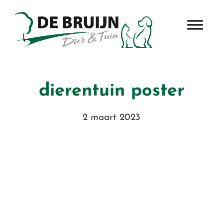
Door
De Bruijn Dier en
naar
Heade
de
Tuin
Rechts
hoofd
inhoud
dierentuin poster
2 maart 2023